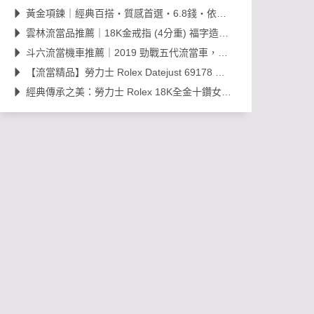
黃金項鍊｜經典百搭・質感首選・6.8錢・依當日金價販售，免工錢更划算
雲林流當品推薦｜18K金戒指 (4分重) 福字造型開運金飾，日常百搭超值選！
斗六流當機車推薦｜2019 勁戰五代流當車，里程約 38,000km，可現場賞車議價
【流當精品】勞力士 Rolex Datejust 69178 經典 18K 金鑽石女錶｜原裝 203
經典傳承之美：勞力士 Rolex 18K全金十鑽女錶，搭載 Cal. 2030 機芯的黃金年代