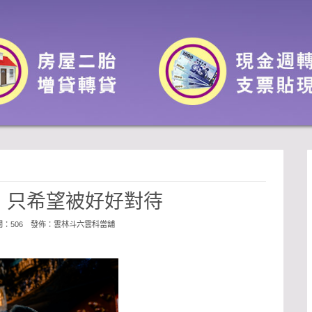
，只希望被好好對待
點閱：506 發佈：
雲林斗六雲科當舖