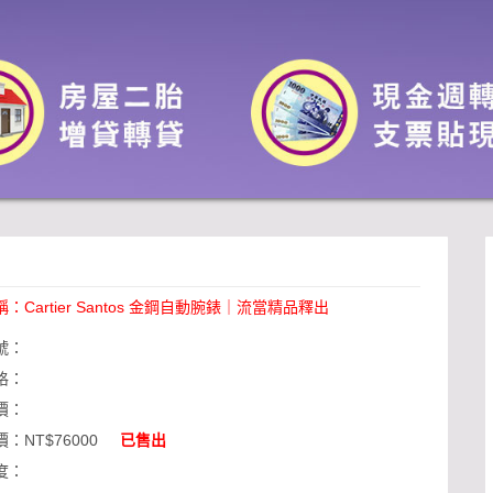
稱：
Cartier Santos 金鋼自動腕錶｜流當精品釋出
號：
格：
價：
價：
NT$76000
已售出
度：