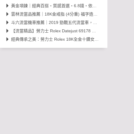
黃金項鍊｜經典百搭・質感首選・6.8錢・依當日金價販售，免工錢更划算
雲林流當品推薦｜18K金戒指 (4分重) 福字造型開運金飾，日常百搭超值選！
斗六流當機車推薦｜2019 勁戰五代流當車，里程約 38,000km，可現場賞車議價
【流當精品】勞力士 Rolex Datejust 69178 經典 18K 金鑽石女錶｜原裝 203
經典傳承之美：勞力士 Rolex 18K全金十鑽女錶，搭載 Cal. 2030 機芯的黃金年代