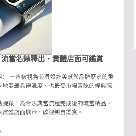
自動腕錶｜流當名錶釋出・實體店面可鑑賞
卡地亞） 一直被視為兼具設計美感與品牌歷史的重
系列，更是卡地亞最具辨識度、也最受市場青睞的經典腕
s 金鋼自動腕錶，為合法典當流程完成後的流當精品，
六實體店面展示，歡迎親自鑑賞。
位