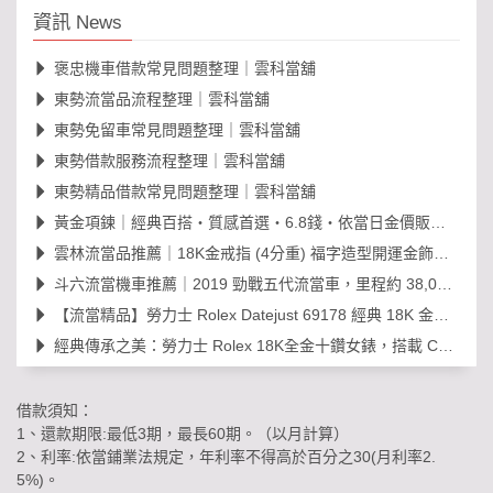
資訊 News
褒忠機車借款常見問題整理｜雲科當舖
東勢流當品流程整理｜雲科當舖
東勢免留車常見問題整理｜雲科當舖
東勢借款服務流程整理｜雲科當舖
東勢精品借款常見問題整理｜雲科當舖
黃金項鍊｜經典百搭・質感首選・6.8錢・依當日金價販售，免工錢更划算
雲林流當品推薦｜18K金戒指 (4分重) 福字造型開運金飾，日常百搭超值選！
斗六流當機車推薦｜2019 勁戰五代流當車，里程約 38,000km，可現場賞車議價
【流當精品】勞力士 Rolex Datejust 69178 經典 18K 金鑽石女錶｜原裝 203
經典傳承之美：勞力士 Rolex 18K全金十鑽女錶，搭載 Cal. 2030 機芯的黃金年代
借款須知：
1、還款期限:最低3期，最長60期。（以月計算）
2、利率:依當鋪業法規定，年利率不得高於百分之30(月利率2.
5%)。