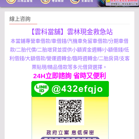
線上咨詢
【雲科當舖】雲林現金救急站
本當鋪專營車借款/車借錢/汽機車免留車借款/分期車借
款/二胎代償/二胎增貸並提供小額資金週轉/小額借錢/低
利借錢/大額借款/營運週轉金/臨時週轉金/二胎房貸/支客
票貼現/精品借款等多元借貸選擇。
24H立即諮詢 省時又便利