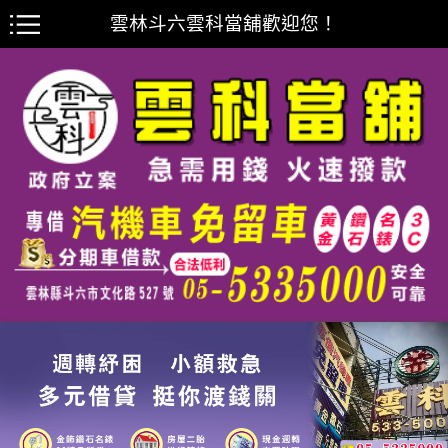
雲林斗六雲科當舖歡迎您！