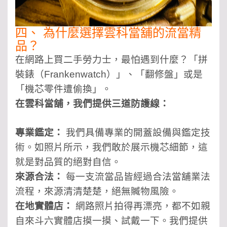
四、 為什麼選擇雲科當舖的流當精
品？
在網路上買二手勞力士，最怕遇到什麼？「拼
裝錶（Frankenwatch）」、「翻修盤」或是
「機芯零件遭偷換」。
在雲科當舖，我們提供三道防護線：
專業鑑定：
我們具備專業的開蓋設備與鑑定技
術。如照片所示，我們敢於展示機芯細節，這
就是對品質的絕對自信。
來源合法：
每一支流當品皆經過合法當舖業法
流程，來源清清楚楚，絕無贓物風險。
在地實體店：
網路照片拍得再漂亮，都不如親
自來斗六實體店摸一摸、試戴一下。我們提供