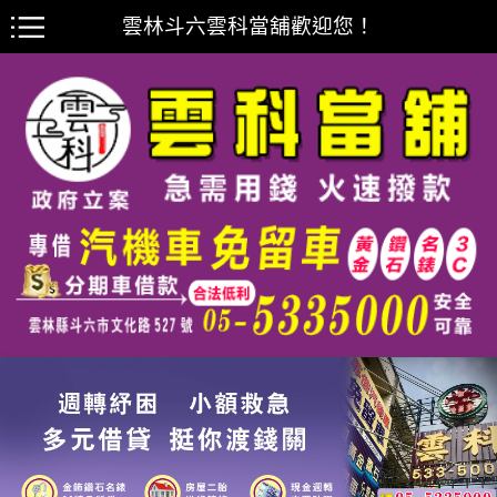
雲林斗六雲科當舖歡迎您！