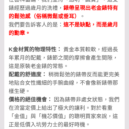
錶經歷過歲月的洗禮，
錶帶呈現出老金錶特有
的鬆弛感（俗稱微鬆或垂耳）
。
我們要告訴客人的是：
這不是缺點，而是歲月
的勳章。
K金材質的物理特性：
黃金本質較軟，經過長
年累月的配戴，錶節之間的摩擦會產生間隙，
這是原裝老金錶的常態。
配戴的舒適度：
稍微鬆弛的錶帶反而能更完美
地貼合女性纖細的手腕曲線，不會像新錶帶那
樣生硬。
價格的絕佳機會：
因為錶帶非處女狀態，我們
在流當定價上給出了極大的讓利。對於看重
「金值」與「機芯價值」的聰明買家來說，這
正是低價入坑勞力士的最好時機。