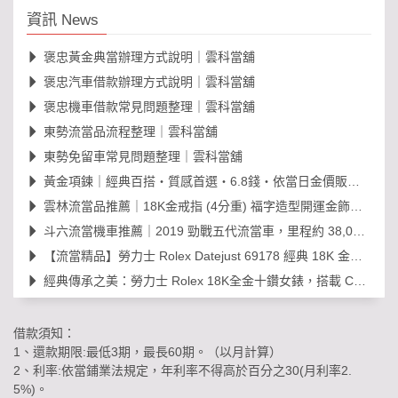
資訊 News
褒忠黃金典當辦理方式說明｜雲科當舖
褒忠汽車借款辦理方式說明｜雲科當舖
褒忠機車借款常見問題整理｜雲科當舖
東勢流當品流程整理｜雲科當舖
東勢免留車常見問題整理｜雲科當舖
黃金項鍊｜經典百搭・質感首選・6.8錢・依當日金價販售，免工錢更划算
雲林流當品推薦｜18K金戒指 (4分重) 福字造型開運金飾，日常百搭超值選！
斗六流當機車推薦｜2019 勁戰五代流當車，里程約 38,000km，可現場賞車議價
【流當精品】勞力士 Rolex Datejust 69178 經典 18K 金鑽石女錶｜原裝 203
經典傳承之美：勞力士 Rolex 18K全金十鑽女錶，搭載 Cal. 2030 機芯的黃金年代
借款須知：
1、還款期限:最低3期，最長60期。（以月計算）
2、利率:依當鋪業法規定，年利率不得高於百分之30(月利率2.
5%)。