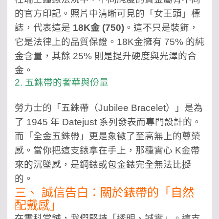
的官方印記。照片中清晰可見的「女王頭」標
誌，代表這是
18K金 (750)
。這不只是裝飾，
它是法律上的品質保證。18K金擁有 75% 的純
金含量，其餘 25% 則是提升硬度與光澤的合
金。
2. 五銖帶的奢華與份量
勞力士的「五銖帶（Jubilee Bracelet）」是為
了 1945 年 Datejust 系列發表而專門設計的。
而「全金五銖帶」更是象徵了至高無上的尊榮
感。當你把這支錶拿在手上，那種實心 K金帶
來的沉墜感，是鋼錶或包金錶完全無法比擬
的。
三、 誠信告白：關於錶帶的「自然
配戴感」
在雲科當舖，我們堅持「透明、誠實」。這支