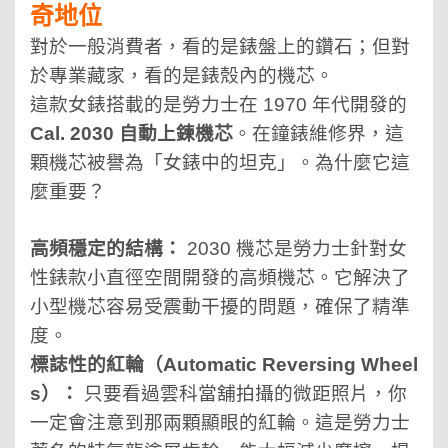
奇地位
對於一般消費者，看的是錶盤上的鑽石；但對
於專業藏家，看的是錶殼內的機芯。
這款女錶搭載的是勞力士在 1970 年代開發的
Cal. 2030 自動上鍊機芯
。在鐘錶維修界，這
顆機芯被譽為「女錶中的坦克」。為什麼它這
麼重要？
高頻穩定的結構：
2030 機芯是勞力士針對女
性錶款小直徑空間開發的高頻機芯。它解決了
小型機芯容易受震動干擾的問題，確保了精準
度。
標誌性的紅輪（Automatic Reversing Wheel
s）：
只要看過雲科當舖拍攝的微距照片，你
一定會注意到那兩顆顯眼的紅輪。這是勞力士