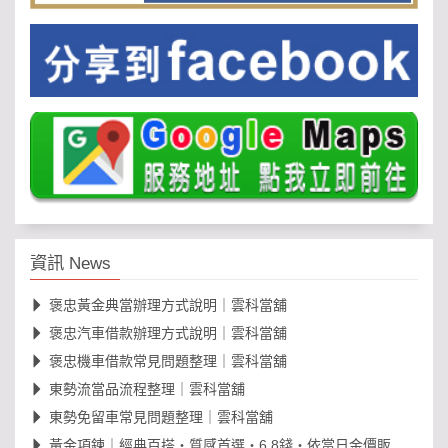
資訊 News
褒忠黃金典當辦理方式說明｜雲科當舖
褒忠汽車借款辦理方式說明｜雲科當舖
褒忠機車借款常見問題整理｜雲科當舖
東勢流當品流程整理｜雲科當舖
東勢免留車常見問題整理｜雲科當舖
黃金項鍊｜經典百搭・質感首選・6.8錢・依當日金價販售，免工錢更划算