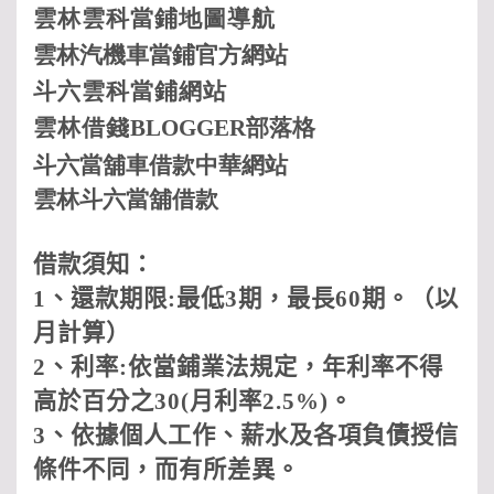
雲林
雲科
當鋪地圖導航
雲林汽機車當鋪
官方網站
斗六
雲科
當鋪網站
雲林借
錢
BLOGGER
部落格
斗六當舖車借款中華網站
雲林斗六當舖借款
借款須知：
1
、還款期限
:
最低
3
期，最長
60
期。（以
月計算）
2
、利率
:
依當鋪業法規定，年利率不得
高於百分之
30(
月利率
2.5%)
。
3
、依據個人工作、薪水及各項負債授信
條件不同，而有所差異。