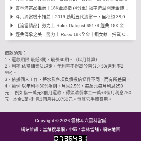
雲林流當品推薦｜18K金戒指 (4分重) 福字造型開運金飾，日常百搭超值選！
斗六流當機車推薦｜2019 勁戰五代流當車，里程約 38,000km，可現場賞車議價
【流當精品】勞力士 Rolex Datejust 69178 經典 18K 金鑽石女錶｜原裝 203
經典傳承之美：勞力士 Rolex 18K全金十鑽女錶，搭載 Cal. 2030 機芯的黃金年代
借款須知：
1、還款期限:最低3期，最長60期。（以月計算）
2、利率:依當鋪業法規定，年利率不得高於百分之30(月利率2.
5%)。
3、依據個人工作、薪水及各項負債授信條件不同，而有所差異。
4、範例:以年利率30%為例，月息2.5%，每萬元每月利息250
元。 例如借一萬元3個月還款，得須清償本金一萬+3個月利息750
元 =本金1萬+利息3個月共10750元。無其它手續費用。
Copyright © 2026
雲林斗六雲科當舖
網站維護：
當舖搜尋網
/
中區
/
雲林當舖
/
網站地圖