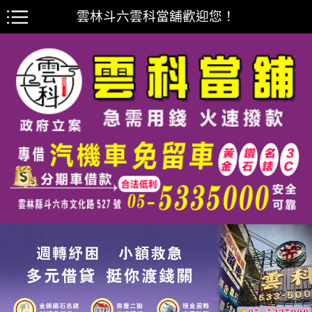
雲林斗六雲科當舖歡迎您！