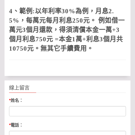
4
、範例
:
以年利率
30%
為例，月息
2.
5%
，每萬元每月利息
250
元。 例如借一
萬元
3
個月還款，得須清償本金一萬
+3
個月利息
750
元
=
本金
1
萬
+
利息
3
個月共
10750
元。無其它手續費用
。
線上留言
*
姓名：
*
電話：