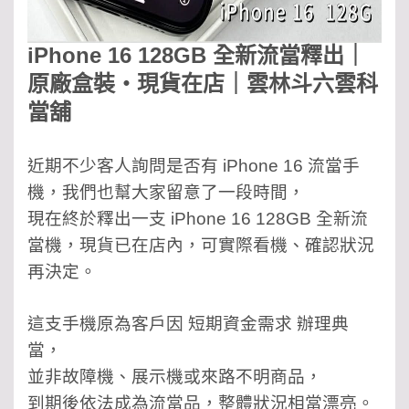
i
Phone 16 128GB 全新流當釋出｜
原廠盒裝・現貨在店｜雲林斗六雲科
當舖
近期不少客人詢問是否有 iPhone 16 流當手
機，我們也幫大家留意了一段時間，
現在終於釋出一支 iPhone 16 128GB 全新流
當機，現貨已在店內，可實際看機、確認狀況
再決定。
這支手機原為客戶因 短期資金需求 辦理典
當，
並非故障機、展示機或來路不明商品，
到期後依法成為流當品，整體狀況相當漂亮。