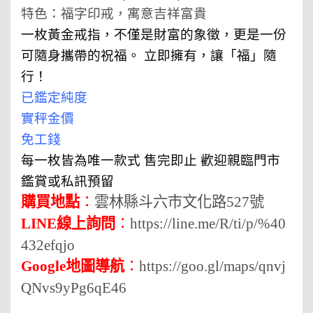
特色：福字印戒，寓意吉祥富貴
一枚黃金戒指，不僅是財富的象徵，更是一份
可隨身攜帶的祝福。 立即擁有，讓「福」隨
行！
已鑑定純度
實秤金價
免工錢
每一枚皆為唯一款式 售完即止 歡迎親臨門市
鑑賞或私訊預留
購買地點
：
雲林縣斗六市文化路527號
LINE線上詢問
：
https://line.me/R/ti/p/%40
432efqjo
Google地圖導航
：
https://goo.gl/maps/qnvj
QNvs9yPg6qE46