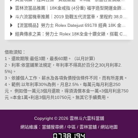
雲林流當品推薦｜18K金戒指 (4分重) 福字造型開運金飾，日常百搭超值選！
斗六流當機車推薦｜2019 勁戰五代流當車，里程約 38,000km，可現場賞車議價
【流當精品】勞力士 Rolex Datejust 69178 經典 18K 金鑽石女錶｜原裝 203
經典傳承之美：勞力士 Rolex 18K全金十鑽女錶，搭載 Cal. 2030 機芯的黃金年代
借款須知：
1、還款期限:最低3期，最長60期。（以月計算）
2、利率:依當鋪業法規定，年利率不得高於百分之30(月利率2.
5%)。
3、依據個人工作、薪水及各項負債授信條件不同，而有所差異。
4、範例:以年利率30%為例，月息2.5%，每萬元每月利息250
元。 例如借一萬元3個月還款，得須清償本金一萬+3個月利息750
元 =本金1萬+利息3個月共10750元。無其它手續費用。
Copyright © 2026
雲林斗六雲科當舖
網站維護：
當舖搜尋網
/
中區
/
雲林當舖
/
網站地圖