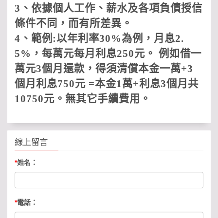
3
、依據個人工作、薪水及各項負債授信
條件不同，而有所差異。
4
、範例
:
以年利率
30%
為例，月息
2.
5%
，每萬元每月利息
250
元。 例如借一
萬元
3
個月還款，得須清償本金一萬
+3
個月利息
750
元
=
本金
1
萬
+
利息
3
個月共
10750
元。無其它手續費用
。
線上留言
*
姓名：
*
電話：