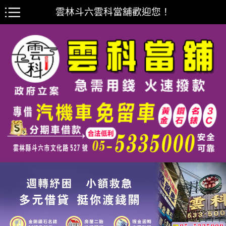
雲林斗六雲科當舖歡迎您！