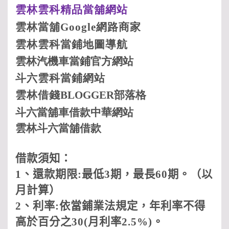
雲林
雲科
精品當舖網站
雲林當舖Google
網路商家
雲林
雲科
當鋪地圖導航
雲林汽機車當鋪
官方網站
斗六
雲科
當鋪網站
雲林借
錢
BLOGGER
部落格
斗六當舖車借款中華網站
雲林斗六當舖借款
借款須知：
1
、還款期限
:
最低
3
期，最長
60
期。（以
月計算）
2
、利率
:
依當鋪業法規定，年利率不得
高於百分之
30(
月利率
2.5%)
。