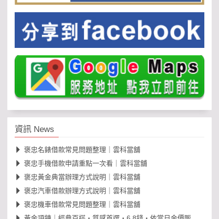
資訊 News
褒忠名錶借款常見問題整理｜雲科當舖
褒忠手機借款申請重點一次看｜雲科當舖
褒忠黃金典當辦理方式說明｜雲科當舖
褒忠汽車借款辦理方式說明｜雲科當舖
褒忠機車借款常見問題整理｜雲科當舖
黃金項鍊｜經典百搭・質感首選・6.8錢・依當日金價販售，免工錢更划算