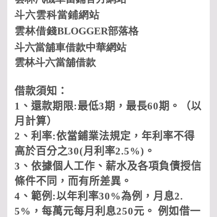
斗六
雲科
當鋪網站
雲林借
錢
BLOGGER
部落格
斗六當舖車借款中華網站
雲林斗六當舖借款
借款須知：
1
、還款期限
:
最低
3
期，最長
60
期。（以
月計算）
2
、利率
:
依當鋪業法規定，年利率不得
高於百分之
30(
月利率
2.5%)
。
3
、依據個人工作、薪水及各項負債授信
條件不同，而有所差異。
4
、範例
:
以年利率
30%
為例，月息
2.
5%
，每萬元每月利息
250
元。 例如借一