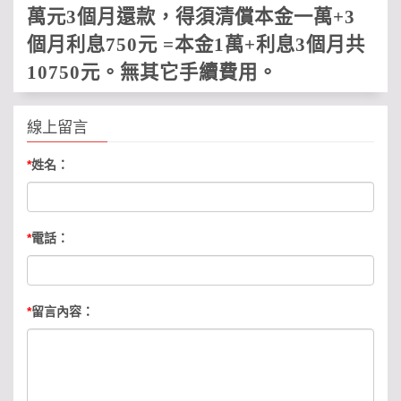
萬元
3
個月還款，得須清償本金一萬
+3
個月利息
750
元
=
本金
1
萬
+
利息
3
個月共
10750
元。無其它手續費用
。
線上留言
*
姓名：
*
電話：
*
留言內容：