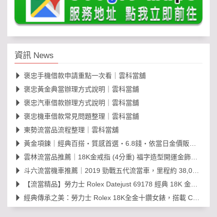
資訊 News
褒忠手機借款申請重點一次看｜雲科當舖
褒忠黃金典當辦理方式說明｜雲科當舖
褒忠汽車借款辦理方式說明｜雲科當舖
褒忠機車借款常見問題整理｜雲科當舖
東勢流當品流程整理｜雲科當舖
黃金項鍊｜經典百搭・質感首選・6.8錢・依當日金價販售，免工錢更划算
雲林流當品推薦｜18K金戒指 (4分重) 福字造型開運金飾，日常百搭超值選！
斗六流當機車推薦｜2019 勁戰五代流當車，里程約 38,000km，可現場賞車議價
【流當精品】勞力士 Rolex Datejust 69178 經典 18K 金鑽石女錶｜原裝 203
經典傳承之美：勞力士 Rolex 18K全金十鑽女錶，搭載 Cal. 2030 機芯的黃金年代