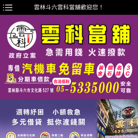
雲林斗六雲科當舖歡迎您！