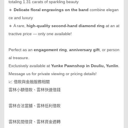
totaling 1.31 carats of sparkling beauty
🔹
Delicate floral engravings on the band
combine elegan
ce and luxury
🔹 A rare,
high-quality second-hand diamond ring
at an at
tractive price — only one available!
Perfect as an
engagement ring
,
anniversary gift
, or person
al treasure.
Exclusively available at
Yunke Pawnshop in Douliu, Yunlin
.
Message us for private viewing or pricing details!
📈 借款與金融服務相關
雲林小額借款、雲林快速借錢
雲林合法當舖、雲林低利借款
雲林民間借貸、雲林資金週轉