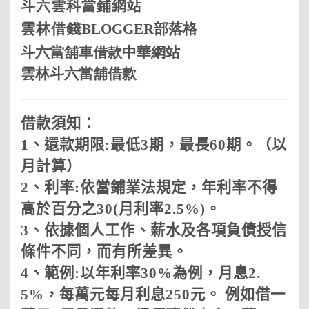
斗六
雲科
當鋪網站
雲林借
錢
BLOGGER
部落格
斗六當舖車借款中華網站
雲林斗六當舖借款
借款須知：
1
、還款期限
:
最低
3
期，最長
60
期。（以
月計算）
2
、利率
:
依當鋪業法規定，年利率不得
高於百分之
30(
月利率
2.5%)
。
3
、依據個人工作、薪水及各項負債授信
條件不同，而有所差異。
4
、範例
:
以年利率
30%
為例，月息
2.
5%
，每萬元每月利息
250
元。 例如借一