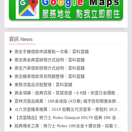
資訊 News
褒忠手機借款申請重點一次看｜雲科當舖
褒忠黃金典當辦理方式說明｜雲科當舖
褒忠汽車借款辦理方式說明｜雲科當舖
褒忠機車借款常見問題整理｜雲科當舖
東勢流當品流程整理｜雲科當舖
黃金項鍊｜經典百搭・質感首選・6.8錢・依當日金價販售，免工錢更划算
雲林流當品推薦｜18K金戒指 (4分重) 福字造型開運金飾，日常百搭超值選！
斗六流當機車推薦｜2019 勁戰五代流當車，里程約 38,000km，可現場賞車議價
【流當精品】勞力士 Rolex Datejust 69178 經典 18K 金鑽石女錶｜原裝 203
經典傳承之美：勞力士 Rolex 18K全金十鑽女錶，搭載 Cal. 2030 機芯的黃金年代