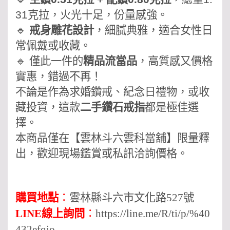
31克拉，火光十足，份量感強。
🔹
戒身雕花設計
，細膩典雅，適合女性日
常佩戴或收藏。
🔹 僅此一件的
精品流當品
，高質感又價格
實惠，錯過不再！
不論是作為求婚鑽戒、紀念日禮物，或收
藏投資，這款
二手鑽石戒指
都是極佳選
擇。
本商品僅在【雲林斗六雲科當舖】限量釋
出，歡迎現場鑑賞或私訊洽詢價格。
購買地點
：
雲林縣斗六市文化路527號
LINE線上詢問
：
https://line.me/R/ti/p/%40
432efqjo