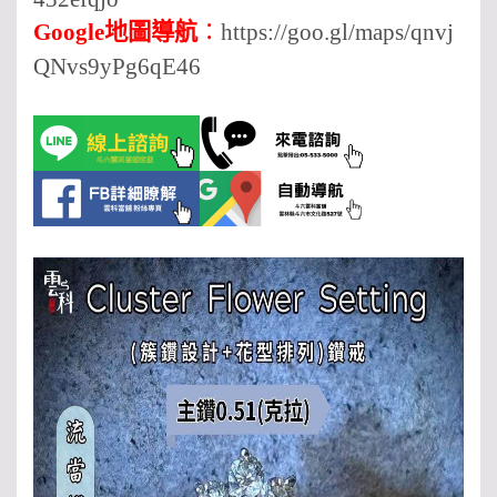
Google地圖導航
：
https://goo.gl/maps/qnvj
QNvs9yPg6qE46