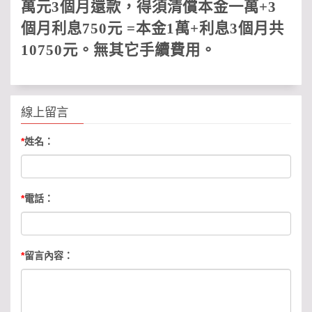
萬元
3
個月還款，得須清償本金一萬
+3
個月利息
750
元
=
本金
1
萬
+
利息
3
個月共
10750
元。無其它手續費用
。
線上留言
*
姓名：
*
電話：
*
留言內容：