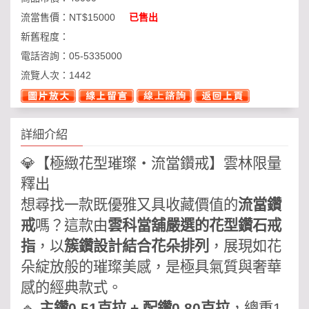
流當售價：
NT$15000
已售出
新舊程度：
電話咨詢：
05-5335000
流覽人次：
1442
詳細介紹
💎【極緻花型璀璨・流當鑽戒】雲林限量
釋出
想尋找一款既優雅又具收藏價值的
流當鑽
戒
嗎？這款由
雲科當舖嚴選的花型鑽石戒
指
，以
簇鑽設計結合花朵排列
，展現如花
朵綻放般的璀璨美感，是極具氣質與奢華
感的經典款式。
🔹
主鑽0.51克拉 + 配鑽0.80克拉
，總重1.