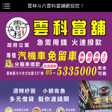
雲林斗六雲科當舖歡迎您！