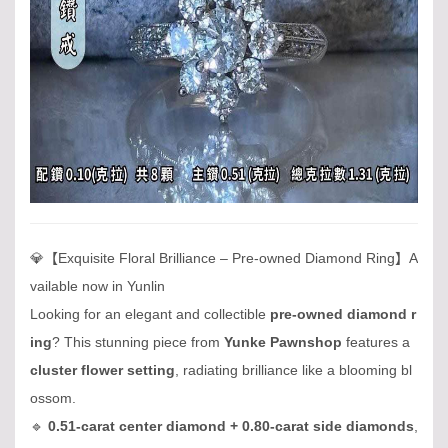
💎【Exquisite Floral Brilliance – Pre-owned Diamond Ring】A
vailable now in Yunlin
Looking for an elegant and collectible
pre-owned diamond r
ing
? This stunning piece from
Yunke Pawnshop
features a
cluster flower setting
, radiating brilliance like a blooming bl
ossom.
🔹
0.51-carat center diamond + 0.80-carat side diamonds
,