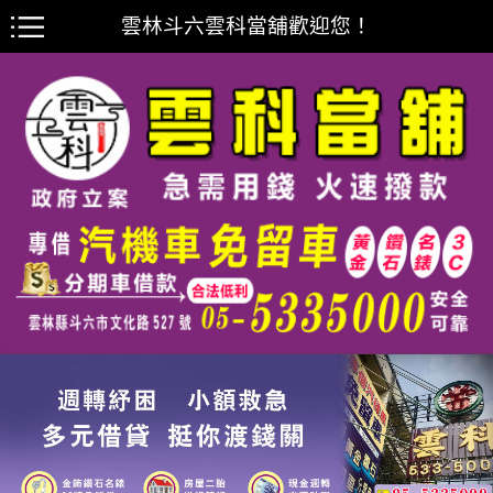
雲林斗六雲科當舖歡迎您！