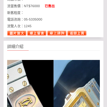
流當售價：
NT$76000
已售出
新舊程度：
電話咨詢：
05-5335000
流覽人次：
1245
詳細介紹