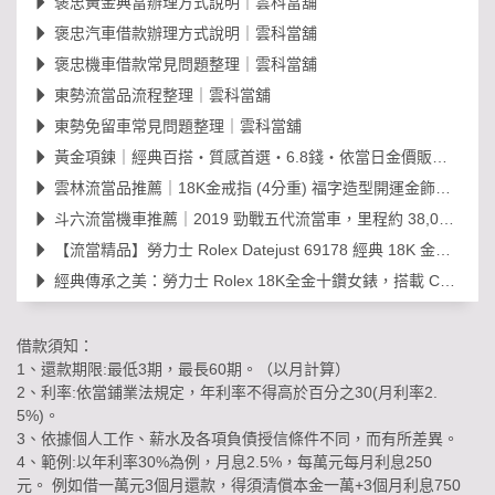
褒忠黃金典當辦理方式說明｜雲科當舖
褒忠汽車借款辦理方式說明｜雲科當舖
褒忠機車借款常見問題整理｜雲科當舖
東勢流當品流程整理｜雲科當舖
東勢免留車常見問題整理｜雲科當舖
黃金項鍊｜經典百搭・質感首選・6.8錢・依當日金價販售，免工錢更划算
雲林流當品推薦｜18K金戒指 (4分重) 福字造型開運金飾，日常百搭超值選！
斗六流當機車推薦｜2019 勁戰五代流當車，里程約 38,000km，可現場賞車議價
【流當精品】勞力士 Rolex Datejust 69178 經典 18K 金鑽石女錶｜原裝 203
經典傳承之美：勞力士 Rolex 18K全金十鑽女錶，搭載 Cal. 2030 機芯的黃金年代
借款須知：
1、還款期限:最低3期，最長60期。（以月計算）
2、利率:依當鋪業法規定，年利率不得高於百分之30(月利率2.
5%)。
3、依據個人工作、薪水及各項負債授信條件不同，而有所差異。
4、範例:以年利率30%為例，月息2.5%，每萬元每月利息250
元。 例如借一萬元3個月還款，得須清償本金一萬+3個月利息750