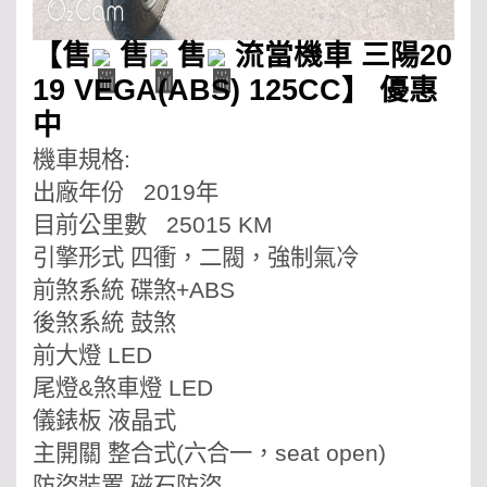
【售
售
售
流當機車 三陽20
19 VEGA(ABS) 125CC】 優惠
中
機車規格:
出廠年份 2019年
目前公里數 25015 KM
引擎形式 四衝，二閥，強制氣冷
前煞系統 碟煞+ABS
後煞系統 鼓煞
前大燈 LED
尾燈&煞車燈 LED
儀錶板 液晶式
主開關 整合式(六合一，seat open)
防盜裝置 磁石防盜