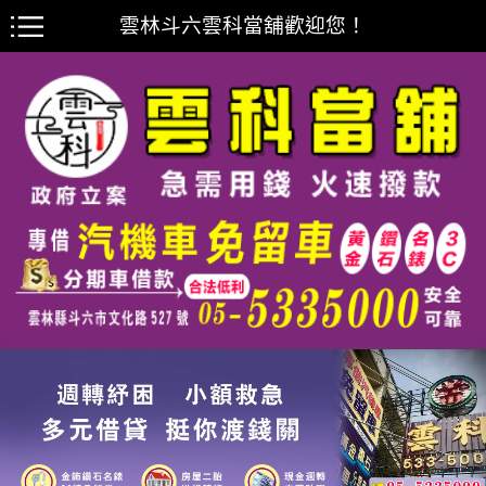
雲林斗六雲科當舖歡迎您！