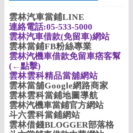
雲林汽車當鋪LINE
連絡電話:05-533-5000
雲林汽車借款(
免留車)
網站
雲林當鋪FB
粉絲專業
雲林汽機車借款免留車痞客幫
(
←點擊)
雲林
雲科
精品當舖網站
雲林當舖Google
網路商家
雲林
雲科
當鋪地圖導航
雲林汽機車當鋪
官方網站
斗六
雲科
當鋪網站
雲林借
錢
BLOGGER
部落格