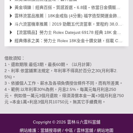
黃金項鍊｜經典百搭・質感首選・6.8錢・依當日金價販售，免工錢更划算
雲林流當品推薦｜18K金戒指 (4分重) 福字造型開運金飾，日常百搭超值選！
斗六流當機車推薦｜2019 勁戰五代流當車，里程約 38,000km，可現場賞車議價
【流當精品】勞力士 Rolex Datejust 69178 經典 18K 金鑽石女錶｜原裝 203
經典傳承之美：勞力士 Rolex 18K全金十鑽女錶，搭載 Cal. 2030 機芯的黃金年代
借款須知：
1、還款期限:最低3期，最長60期。（以月計算）
2、利率:依當鋪業法規定，年利率不得高於百分之30(月利率2.
5%)。
3、依據個人工作、薪水及各項負債授信條件不同，而有所差異。
4、範例:以年利率30%為例，月息2.5%，每萬元每月利息250
元。 例如借一萬元3個月還款，得須清償本金一萬+3個月利息750
元 =本金1萬+利息3個月共10750元。無其它手續費用。
Copyright © 2026
雲林斗六雲科當舖
網站維護：
當舖搜尋網
/
中區
/
雲林當舖
/
網站地圖