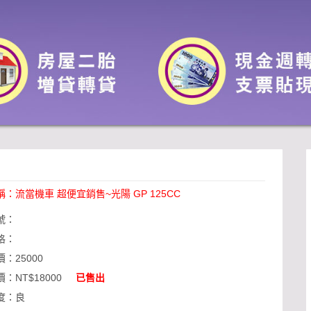
稱：
流當機車 超便宜銷售~光陽 GP 125CC
號：
格：
價：
25000
價：
NT$18000
已售出
度：
良