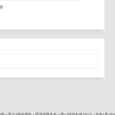
張
例如借一萬元3個月還款，得須清償本金一萬+3個月利息750元 =本金1萬+