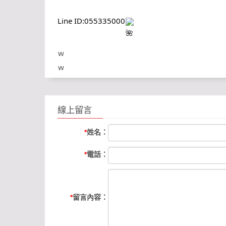
Line ID:055335000
w
w
w.f
ac
eb
線上留言
oo
*
姓名：
k.c
o
*
電話：
m/
Yu
nli
*
留言內容：
n0
55