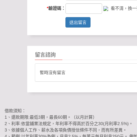
33
*
驗證碼：
看不清，換一
50
送出留言
00
留言諮詢
暫時沒有留言
借款須知：
1、還款期限:最低3期，最長60期。（以月計算）
2、利率:依當鋪業法規定，年利率不得高於百分之30(月利率2.5%)。
3、依據個人工作、薪水及各項負債授信條件不同，而有所差異。
4、範例:以年利率30%為例，月息2.5%，每萬元每月利息250元。 