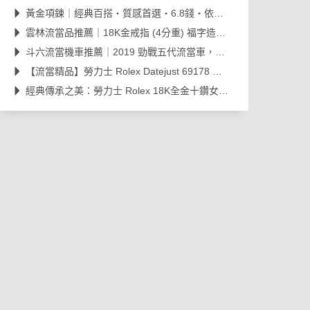
黃金項鍊｜經典百搭・質感首選・6.8錢・依當日金價販售，免工錢更划算
雲林流當品推薦｜18K金戒指 (4分重) 福字造型開運金飾，日常百搭超值選！
斗六流當機車推薦｜2019 勁戰五代流當車，里程約 38,000km，可現場賞車議價
【流當精品】勞力士 Rolex Datejust 69178 經典 18K 金鑽石女錶｜原裝 203
經典傳承之美：勞力士 Rolex 18K全金十鑽女錶，搭載 Cal. 2030 機芯的黃金年代