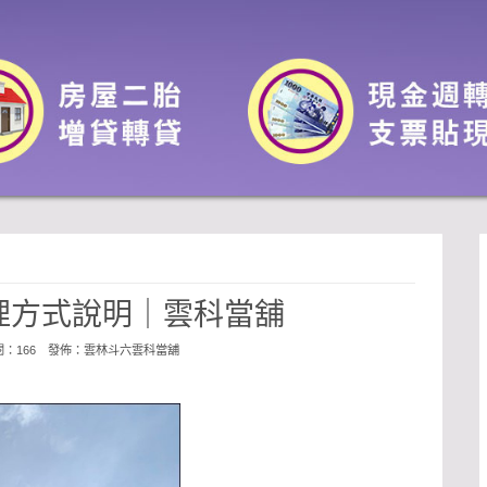
理方式說明｜雲科當舖
點閱：166 發佈：
雲林斗六雲科當舖