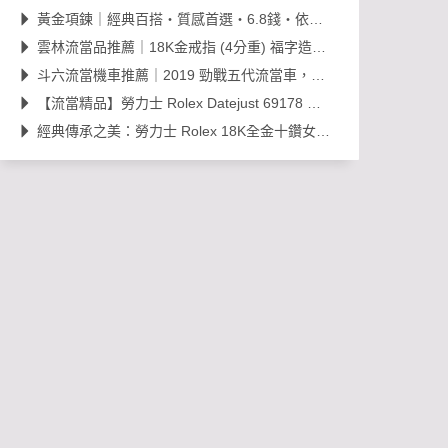
黃金項鍊｜經典百搭・質感首選・6.8錢・依當日金價販售，免工錢更划算
雲林流當品推薦｜18K金戒指 (4分重) 福字造型開運金飾，日常百搭超值選！
斗六流當機車推薦｜2019 勁戰五代流當車，里程約 38,000km，可現場賞車議價
【流當精品】勞力士 Rolex Datejust 69178 經典 18K 金鑽石女錶｜原裝 203
經典傳承之美：勞力士 Rolex 18K全金十鑽女錶，搭載 Cal. 2030 機芯的黃金年代