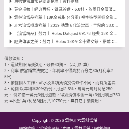
東勢免留車常見問題整理｜雲科當舖
黃金項鍊｜經典百搭・質感首選・6.8錢・依當日金價販售，免工錢更划算
雲林流當品推薦｜18K金戒指 (4分重) 福字造型開運金飾，日常百搭超值選！
斗六流當機車推薦｜2019 勁戰五代流當車，里程約 38,000km，可現場賞車議價
【流當精品】勞力士 Rolex Datejust 69178 經典 18K 金鑽石女錶｜原裝 203
經典傳承之美：勞力士 Rolex 18K全金十鑽女錶，搭載 Cal. 2030 機芯的黃金年代
借款須知：
1、還款期限:最低3期，最長60期。（以月計算）
2、利率:依當鋪業法規定，年利率不得高於百分之30(月利率2.
5%)。
3、依據個人工作、薪水及各項負債授信條件不同，而有所差異。
4、範例:以年利率30%為例，月息2.5%，每萬元每月利息250
元。 例如借一萬元3個月還款，得須清償本金一萬+3個月利息750
元 =本金1萬+利息3個月共10750元。無其它手續費用。
Copyright © 2026
雲林斗六雲科當舖
網站維護：
當舖搜尋網
/
中區
/
雲林當舖
/
網站地圖