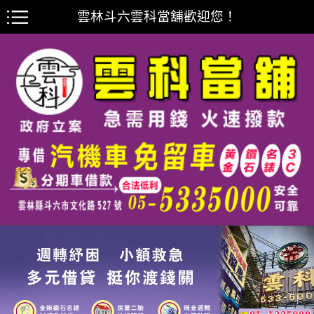
雲林斗六雲科當舖歡迎您！