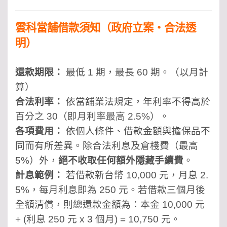
雲科當舖借款須知（政府立案・合法透
明）
還款期限：
最低 1 期，最長 60 期。（以月計
算）
合法利率：
依當舖業法規定，年利率不得高於
百分之 30（即月利率最高 2.5%）。
各項費用：
依個人條件、借款金額與擔保品不
同而有所差異。除合法利息及倉棧費（最高
5%）外，
絕不收取任何額外隱藏手續費
。
計息範例：
若借款新台幣 10,000 元，月息 2.
5%，每月利息即為 250 元。若借款三個月後
全額清償，則總還款金額為：本金 10,000 元
+ (利息 250 元 x 3 個月) = 10,750 元。