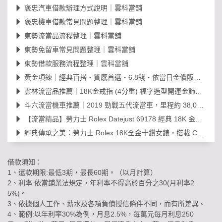
褒忠汽車借款辦理方式說明｜雲科當舖
褒忠機車借款常見問題整理｜雲科當舖
東勢流當品流程整理｜雲科當舖
東勢免留車常見問題整理｜雲科當舖
東勢借款服務流程整理｜雲科當舖
黃金項鍊｜經典百搭・質感首選・6.8錢・依當日金價販售，免工錢更划算
雲林流當品推薦｜18K金戒指 (4分重) 福字造型開運金飾，日常百搭超值選！
斗六流當機車推薦｜2019 勁戰五代流當車，里程約 38,000km，可現場賞車議價
【流當精品】勞力士 Rolex Datejust 69178 經典 18K 金鑽石女錶｜原裝 203
經典傳承之美：勞力士 Rolex 18K全金十鑽女錶，搭載 Cal. 2030 機芯的黃金年代
借款須知：
1、還款期限:最低3期，最長60期。（以月計算）
2、利率:依當鋪業法規定，年利率不得高於百分之30(月利率2.
5%)。
3、依據個人工作、薪水及各項負債授信條件不同，而有所差異。
4、範例:以年利率30%為例，月息2.5%，每萬元每月利息250