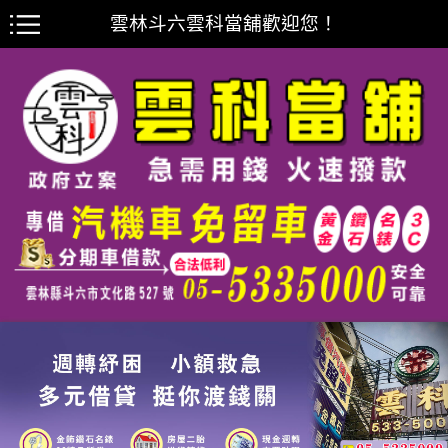
雲林斗六雲科當舖歡迎您！