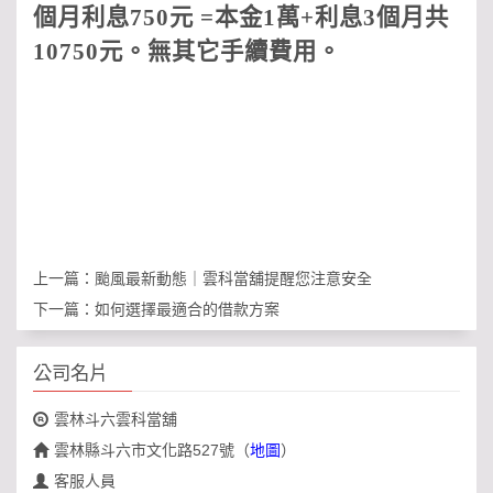
個月利息
750
元
=
本金
1
萬
+
利息
3
個月共
10750
元。無其它手續費用
。
上一篇：
颱風最新動態｜雲科當舖提醒您注意安全
下一篇：
如何選擇最適合的借款方案
公司名片
雲林斗六雲科當舖
雲林縣斗六市文化路527號
（
地圖
）
客服人員