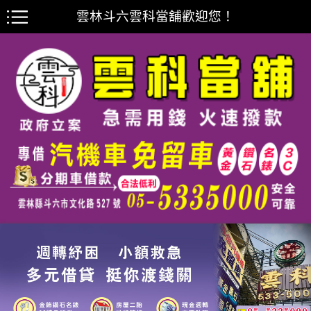
雲林斗六雲科當舖歡迎您！