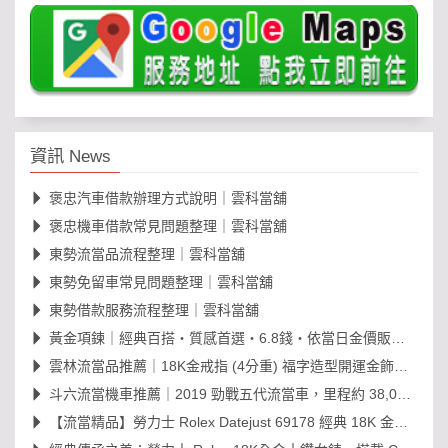
資訊 News
褒忠汽車借款辦理方式說明｜雲科當舖
褒忠機車借款常見問題整理｜雲科當舖
東勢流當品流程整理｜雲科當舖
東勢免留車常見問題整理｜雲科當舖
東勢借款服務流程整理｜雲科當舖
黃金項鍊｜經典百搭・質感首選・6.8錢・依當日金價販售，免工錢更划算
雲林流當品推薦｜18K金戒指 (4分重) 福字造型開運金飾，日常百搭超值選！
斗六流當機車推薦｜2019 勁戰五代流當車，里程約 38,000km，可現場賞車議價
【流當精品】勞力士 Rolex Datejust 69178 經典 18K 金鑽石女錶｜原裝 203