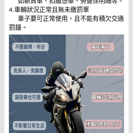
如薪資單、扣繳憑單、勞健保明細等。
4.車輛狀況正常且無未繳罰單
車子要可正常使用，且不能有積欠交通
罰鍰。