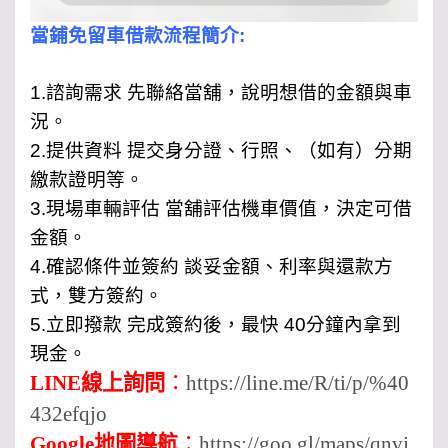
當鋪免留車借款流程簡介:
1.諮詢需求 先聯絡當舖，說明想借的金額與車
況。
2.提供資料 提交身分證、行照、（如有）分期
繳款證明等。
3.現場車輛評估 當舖評估機車價值，決定可借
金額。
4.確認條件並簽約 談妥金額、利率與還款方
式，雙方簽約。
5.立即撥款 完成簽約後，最快 40分鐘內拿到
現金。
LINE線上詢問
：
https://line.me/R/ti/p/%40
432efqjo
Google地圖導航
：
https://goo.gl/maps/qnvj