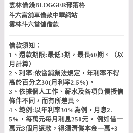
雲林借
錢
BLOGGER
部落格
斗六當舖車借款中華網站
雲林斗六當舖借款
借款須知：
1
、還款期限
:
最低
3
期，最長
60
期。（以
月計算）
2
、利率
:
依當鋪業法規定，年利率不得
高於百分之
30(
月利率
2.5%)
。
3
、依據個人工作、薪水及各項負債授信
條件不同，而有所差異。
4
、範例
:
以年利率
30%
為例，月息
2.
5%
，每萬元每月利息
250
元。 例如借一
萬元
3
個月還款，得須清償本金一萬
+3