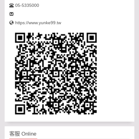
05-5335000
https://www.yunke99.tw
客服 Online