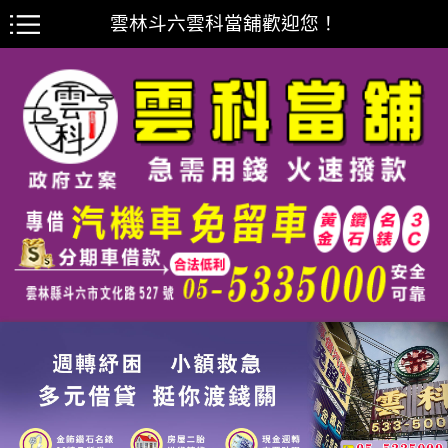
雲林斗六雲科當舖歡迎您！