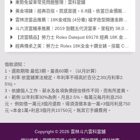
東勢免留車常見問題整理｜雲科當舖
黃金項鍊｜經典百搭・質感首選・6.8錢・依當日金價販售，免工錢更划算
雲林流當品推薦｜18K金戒指 (4分重) 福字造型開運金飾，日常百搭超值選！
斗六流當機車推薦｜2019 勁戰五代流當車，里程約 38,000km，可現場賞車議價
【流當精品】勞力士 Rolex Datejust 69178 經典 18K 金鑽石女錶｜原裝 203
經典傳承之美：勞力士 Rolex 18K全金十鑽女錶，搭載 Cal. 2030 機芯的黃金年代
借款須知：
1、還款期限:最低3期，最長60期。（以月計算）
2、利率:依當鋪業法規定，年利率不得高於百分之30(月利率2.
5%)。
3、依據個人工作、薪水及各項負債授信條件不同，而有所差異。
4、範例:以年利率30%為例，月息2.5%，每萬元每月利息250
元。 例如借一萬元3個月還款，得須清償本金一萬+3個月利息750
元 =本金1萬+利息3個月共10750元。無其它手續費用。
Copyright © 2026
雲林斗六雲科當舖