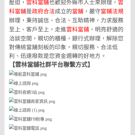
壓迫，
雲科當舖
也歡迎外縣市人士來辦理，
雲
科當舖
是
政府合法
成立的
當舖
，嚴守
當鋪法規
辦理，秉持誠信、合法、互助精神，力求服務
至上、客戶至上，走進
雲科當鋪
，明亮舒適的
洽談空間，親切的櫃檯，銀行式辦理，解除您
對傳統當舖刻板的印象，親切服務、合法低
利、迅速撥款是您資金週轉的好地方。
【
雲林當舖社群平台聯繫方式
】