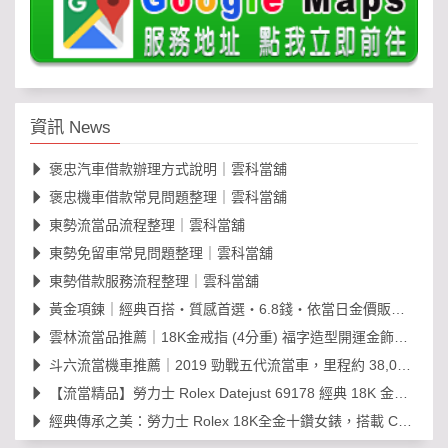
資訊 News
褒忠汽車借款辦理方式說明｜雲科當舖
褒忠機車借款常見問題整理｜雲科當舖
東勢流當品流程整理｜雲科當舖
東勢免留車常見問題整理｜雲科當舖
東勢借款服務流程整理｜雲科當舖
黃金項鍊｜經典百搭・質感首選・6.8錢・依當日金價販售，免工錢更划算
雲林流當品推薦｜18K金戒指 (4分重) 福字造型開運金飾，日常百搭超值選！
斗六流當機車推薦｜2019 勁戰五代流當車，里程約 38,000km，可現場賞車議價
【流當精品】勞力士 Rolex Datejust 69178 經典 18K 金鑽石女錶｜原裝 203
經典傳承之美：勞力士 Rolex 18K全金十鑽女錶，搭載 Cal. 2030 機芯的黃金年代