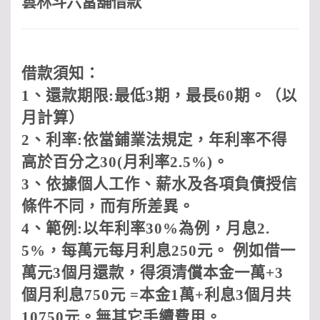
雲林斗六當舖借款
借款須知：
1
、還款期限
:
最低
3
期，最長
60
期。（以
月計算）
2
、利率
:
依當鋪業法規定，年利率不得
高於百分之
30(
月利率
2.5%)
。
3
、依據個人工作、薪水及各項負債授信
條件不同，而有所差異。
4
、範例
:
以年利率
30%
為例，月息
2.
5%
，每萬元每月利息
250
元。 例如借一
萬元
3
個月還款，得須清償本金一萬
+3
個月利息
750
元
=
本金
1
萬
+
利息
3
個月共
10750
元。無其它手續費用
。