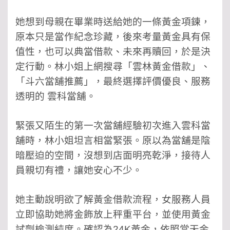
她想到母親在畢業時送給她的一條黃金項鍊，
原本只是當作紀念珍藏，後來考量黃金具有保
值性，也可以典當借款、未來再贖回，於是決
定行動。林小姐上網搜尋「雲林黃金借款」、
「斗六當舖推薦」，最終選擇評價優良、服務
透明的 雲科當舖。
緊張又陌生的第一次當舖經驗
初次進入雲科當
舖時，林小姐坦言相當緊張。原以為當舖是陰
暗壓迫的空間，沒想到店面明亮乾淨，接待人
員親切有禮，讓她安心不少。
她主動說明欲了解黃金借款流程，女服務人員
立即協助她將金飾放上秤重平台，並使用黃金
試劑檢測純度。確認為24K
黃金，依照當天金