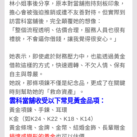
林小姐事後分享，原本對當舖抱持刻板印象，
擔心會被強迫推銷或遭不友善對待。但實際到
訪雲科當舖後，完全顛覆她的想像：
「整個流程透明、估價合理，服務人員也很有
禮貌，不會逼你借錢，讓我覺得很安心。」
她表示，即使處於財務壓力中，也能透過黃金
借款這樣的方式，快速週轉、不欠人情、保有
自主與尊嚴。
她說，那條項鍊不僅是紀念品，更成了在關鍵
時刻幫助她的「救命資產」。
雲科當舖收受以下常見黃金品項：
黃金項鍊、手鍊、耳環
K金（如K24、K22、K18、K14）
黃金條塊、金牌、金幣
、
結婚金飾、長輩贈金
損壞或變形的黃金
也可以估價