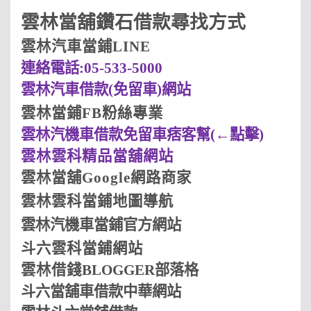
雲林當舖鑽石借款尋找方式
雲林汽車當鋪LINE
連絡電話:05-533-5000
雲林汽車借款(
免留車)
網站
雲林當鋪FB
粉絲專業
雲林汽機車借款免留車痞客幫(
←點擊)
雲林
雲科
精品當舖網站
雲林當舖Google
網路商家
雲林
雲科
當鋪地圖導航
雲林汽機車當鋪
官方網站
斗六
雲科
當鋪網站
雲林借
錢
BLOGGER
部落格
斗六當舖車借款中華網站