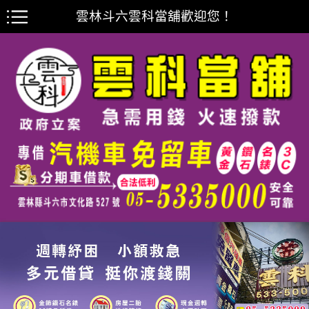
雲林斗六雲科當舖歡迎您！