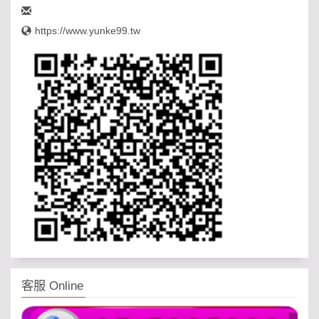
https://www.yunke99.tw
客服 Online