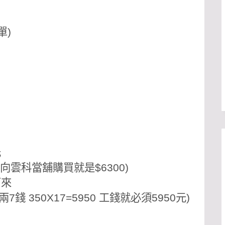
單)
元
 向
雲科當舖
購買就是$6300)
下來
兩7錢 350X17=5950 工錢就必須5950元)