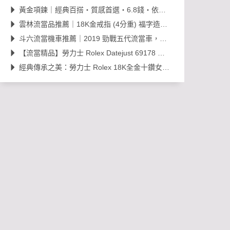
黃金項鍊｜經典百搭・質感首選・6.8錢・依當日金價販售，免工錢更划算
雲林流當品推薦｜18K金戒指 (4分重) 福字造型開運金飾，日常百搭超值選！
斗六流當機車推薦｜2019 勁戰五代流當車，里程約 38,000km，可現場賞車議價
【流當精品】勞力士 Rolex Datejust 69178 經典 18K 金鑽石女錶｜原裝 203
經典傳承之美：勞力士 Rolex 18K全金十鑽女錶，搭載 Cal. 2030 機芯的黃金年代