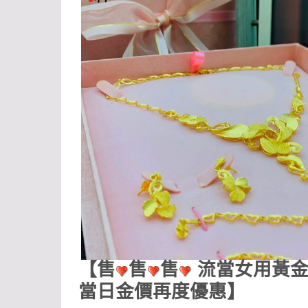
【售
售
售
流當女用黃金
當日金價再度優惠】