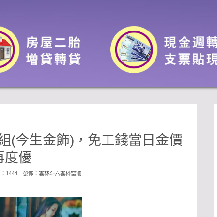
組(今生金飾)，免工錢當日金價
再度優
閱：1444 發佈：
雲林斗六雲科當舖