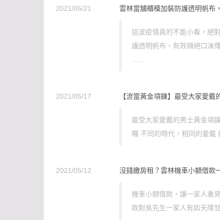
2021/05/21
雲林當舖櫃檯加裝防護透明帆布
這波疫情真的不能小看，絕對
護透明帆布，有效隔絕口沫
……
2021/05/17
【流當黃金項鍊】最受大家愛戴
最受大家愛戴的男士黃金項鍊來
囉 不同的時代，相同的愛戴 
2021/05/12
沒錢繳房租？雲林機車小額借款
機車小額借款，讓一家人重見
款對吳先生一家人有如天降