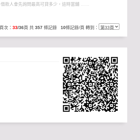
借款人會先詢問最高可貸多少，這時當舖 ……
頁次：
33
/36
頁 共
357
條記錄
10
條記錄/頁 轉到：