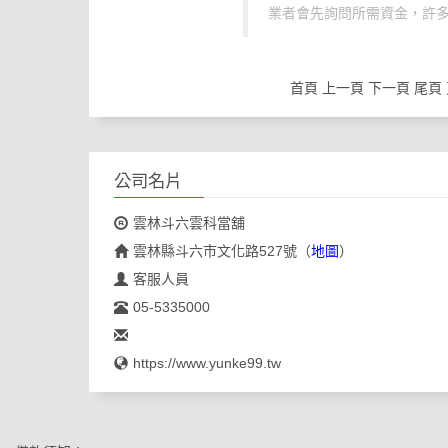
業者會先詢問所需資金，許多
首頁
上一頁
下一頁
尾頁
公司名片
雲林斗六雲科當舖
雲林縣斗六市文化路527號
（
地圖
）
客服人員
05-5335000
https://www.yunke99.tw