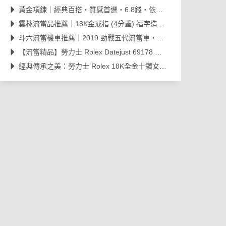
黃金項鍊｜經典百搭・質感首選・6.8錢・依當日金價販售，免工錢更划算
雲林流當品推薦｜18K金戒指 (4分重) 福字造型開運金飾，日常百搭超值選！
斗六流當機車推薦｜2019 勁戰五代流當車，里程約 38,000km，可現場賞車議價
【流當精品】勞力士 Rolex Datejust 69178 經典 18K 金鑽石女錶｜原裝 203
經典傳承之美：勞力士 Rolex 18K全金十鑽女錶，搭載 Cal. 2030 機芯的黃金年代