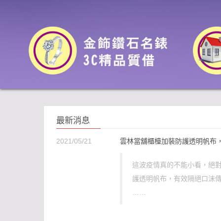
最新消息
2021/05/21
雲林當舖櫃檯加裝防護透明帆布
這波疫情真的不能小看，絕對
護透明帆布，有效隔絕口沫
……